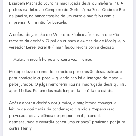
Elizabeth Machado Louro na madrugada desta quinta-feira (4). A
professora deixou o Complexo de Gericinó, na Zona Oeste do Rio
de Janeiro, no banco traseiro de um carro e não falou com a
imprensa. Um irmão foi buscá-la.
A defesa de Jairinho e o Ministério Público afirmaram que vão
recorrer da decisão. O pai da criança e ex-marido de Monique, o
vereador Leniel Borel (PP) manifestou revolta com a decisão.
– Mataram meu filho pela terceira vez – disse.
Monique teve o crime de homicídio por omissão desclassificado
para homicídio culposo – quando não há a intenção de matar –
pelos jurados. O julgamento terminou na madrugada desta quinta,
após 11 dias. Foi um dos mais longos da história do estado.
Após elencar a decisão dos jurados, a magistrada começou a
leitura da dosimetria da condenação citando a “repercussão
provocada pela violência desproporcional”, “conduta
desmensurada e covardia contra uma criança” praticada por Jairo
contra Henry