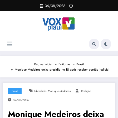
Pular
06/08/2026
para
o
conteúdo
Página inicial
Editorias
Brasil
Monique Medeiros deixa presídio no RJ após receber perdão judicial
,
Brasil
Liberdade
Monique Medeiros
Redação
04/06/2026
Monique Medeiros deixa