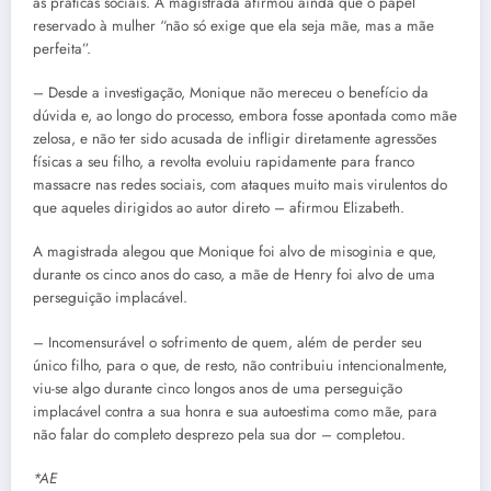
as práticas sociais. A magistrada afirmou ainda que o papel
reservado à mulher “não só exige que ela seja mãe, mas a mãe
perfeita”.
– Desde a investigação, Monique não mereceu o benefício da
dúvida e, ao longo do processo, embora fosse apontada como mãe
zelosa, e não ter sido acusada de infligir diretamente agressões
físicas a seu filho, a revolta evoluiu rapidamente para franco
massacre nas redes sociais, com ataques muito mais virulentos do
que aqueles dirigidos ao autor direto – afirmou Elizabeth.
A magistrada alegou que Monique foi alvo de misoginia e que,
durante os cinco anos do caso, a mãe de Henry foi alvo de uma
perseguição implacável.
– Incomensurável o sofrimento de quem, além de perder seu
único filho, para o que, de resto, não contribuiu intencionalmente,
viu-se algo durante cinco longos anos de uma perseguição
implacável contra a sua honra e sua autoestima como mãe, para
não falar do completo desprezo pela sua dor – completou.
*AE