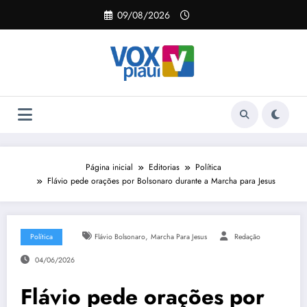
Pular
09/08/2026
para
o
conteúdo
Página inicial
Editorias
Política
Flávio pede orações por Bolsonaro durante a Marcha para Jesus
,
Política
Flávio Bolsonaro
Marcha Para Jesus
Redação
04/06/2026
Flávio pede orações por