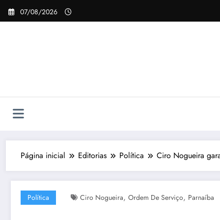
Pular
07/08/2026
para
o
conteúdo
Página inicial
Editorias
Política
Ciro Nogueira gar
,
,
Política
Ciro Nogueira
Ordem De Serviço
Parnaíba