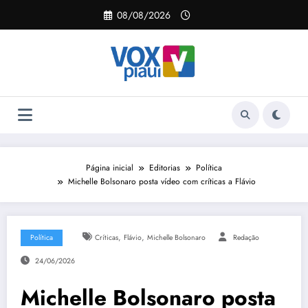
Pular
08/08/2026
para
o
conteúdo
Página inicial
Editorias
Política
Michelle Bolsonaro posta vídeo com críticas a Flávio
,
,
Política
Críticas
Flávio
Michelle Bolsonaro
Redação
24/06/2026
Michelle Bolsonaro posta