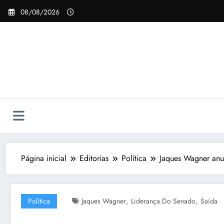
Pular
08/08/2026
para
o
conteúdo
Página inicial
Editorias
Política
Jaques Wagner anu
,
,
Política
Jaques Wagner
Liderança Do Senado
Saída