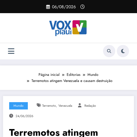
Pular
06/08/2026
para
o
conteúdo
Página inicial
Editorias
Mundo
Terremotos atingem Venezuela e causam destruição
,
Mundo
Terremoto
Venezuela
Redação
24/06/2026
Terremotos atingem