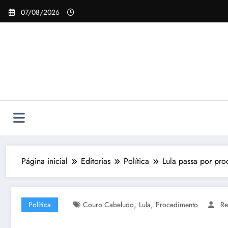
Pular
07/08/2026
para
o
conteúdo
Página inicial
Editorias
Política
Lula passa por pro
,
,
Política
Couro Cabeludo
Lula
Procedimento
Re