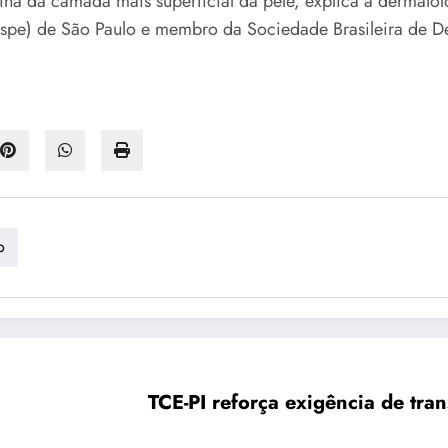
a da camada mais superficial da pele, explica a dermatolo
mspe) de São Paulo e membro da Sociedade Brasileira de D
o
TCE-PI reforça exigência de tra