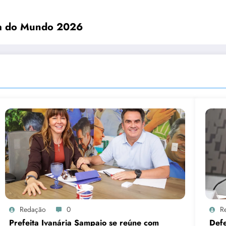
pa do Mundo 2026
Redação
0
R
Prefeita Ivanária Sampaio se reúne com
Def