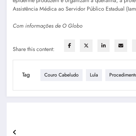
epiderme produzem e organizam a queratina, a proteín
Assistência Médica ao Servidor Público Estadual (Ia
Com informações de O Globo
Share this content:
Tag
Couro Cabeludo
Lula
Procediment