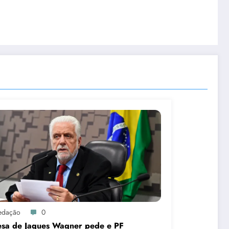
edação
0
esa de Jaques Wagner pede e PF