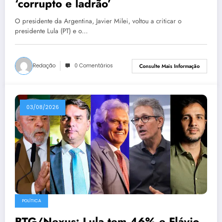
‘corrupto e ladrão’
O presidente da Argentina, Javier Milei, voltou a criticar o
presidente Lula (PT) e o…
Redação
0 Comentários
Consulte Mais Informação
03/08/2026
POLÍTICA
BTG/Nexus: Lula tem 46% e Flávio