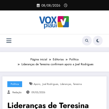
Pular
08/08/2026
para
o
conteúdo
Página inicial
Editorias
Política
Lideranças de Teresina confirmam apoio a Joel Rodrigues
,
,
,
Política
Apoio
Joel Rodrigues
Lderanças
Teresina
Redação
09/05/2026
Lideranças de Teresina