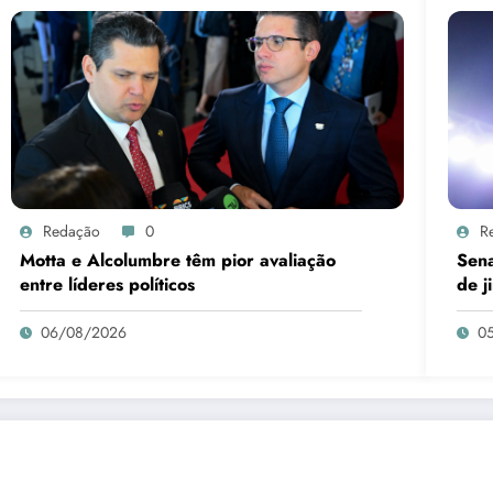
Redação
0
R
Motta e Alcolumbre têm pior avaliação
Sena
entre líderes políticos
de j
Piau
06/08/2026
0