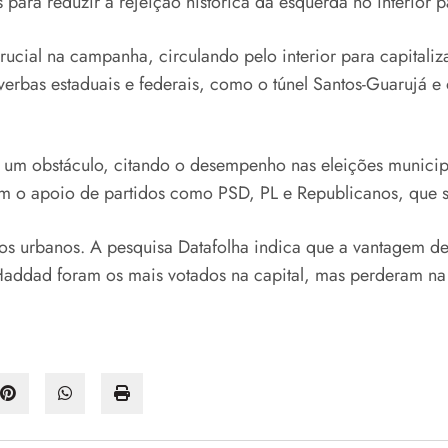
ara reduzir a rejeição histórica da esquerda no interior pa
rucial na campanha, circulando pelo interior para capitali
verbas estaduais e federais, como o túnel Santos-Guarujá e
o um obstáculo, citando o desempenho nas eleições municip
com o apoio de partidos como PSD, PL e Republicanos, que s
os urbanos. A pesquisa Datafolha indica que a vantagem de 
 Haddad foram os mais votados na capital, mas perderam na 