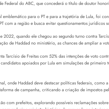
e Federal do ABC, que concederá o título de doutor honori
 emblemático para o PT e para a trajetória de Lula, foi co
do PT com a região e busca evitar questionamentos jurídicos
e 2022, quando ele chegou ao segundo turno contra Tarcí
tuação de Haddad no ministério, as chances de ampliar a v
nta Tarcísio de Freitas com 52% das intenções de voto co
andidatos apoiados por Lula em simulações de primeiro tur
al, onde Haddad deve destacar políticas federais, como a
lataforma de campanha, criticando a criação de impostos pe
mação com prefeitos, explorando possíveis reclamações sobr