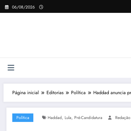
Pular
06/08/2026
para
o
conteúdo
Página inicial
Editorias
Política
Haddad anuncia pr
,
,
Política
Haddad
Lula
Pré-Candidatura
Redação