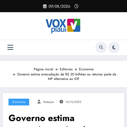
Pular
09/08/2026
para
o
conteúdo
Página inicial
Editorias
Economia
Governo estima arrecadação de R$ 20 bilhões ao retomar parte da
MP alternativa ao IOF
Economia
Redação
16/10/2025
Governo estima