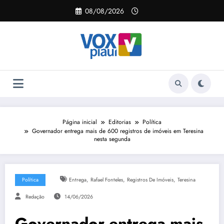
Pular
08/08/2026
para
o
conteúdo
Página inicial
Editorias
Política
Governador entrega mais de 600 registros de imóveis em Teresina
nesta segunda
,
,
,
Política
Entrega
Rafael Fonteles
Registros De Imóveis
Teresina
Redação
14/06/2026
Governador entrega mais