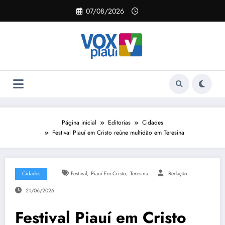
Pular
07/08/2026
para
o
conteúdo
Página inicial
Editorias
Cidades
Festival Piauí em Cristo reúne multidão em Teresina
,
,
Cidades
Festival
Piauí Em Cristo
Teresina
Redação
21/06/2026
Festival Piauí em Cristo