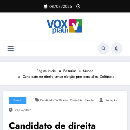
Pular
08/08/2026
para
o
conteúdo
Página inicial
Editorias
Mundo
Candidato de direita vence eleição presidencial na Colômbia
,
,
Mundo
Candidato De Direita
Colômbia
Eleição
Redação
21/06/2026
Candidato de direita