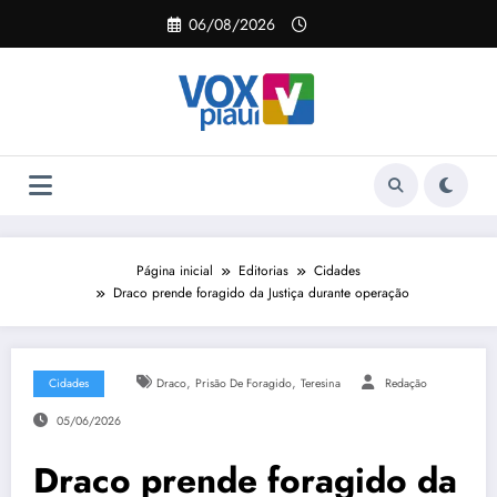
Pular
06/08/2026
para
o
conteúdo
Página inicial
Editorias
Cidades
Draco prende foragido da Justiça durante operação
,
,
Cidades
Draco
Prisão De Foragido
Teresina
Redação
05/06/2026
Draco prende foragido da