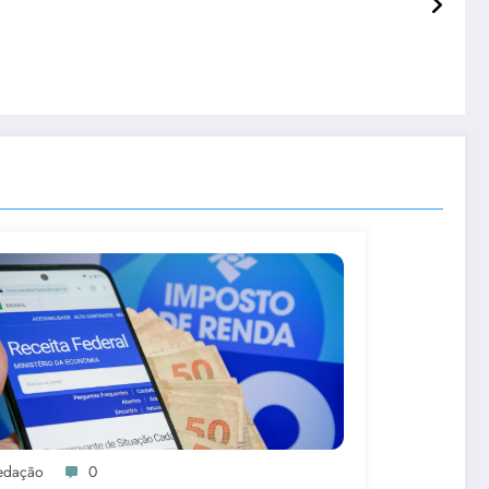
edação
0