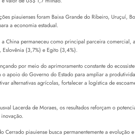
 e valor de US$ 1,7 milhão.
ções piauienses foram Baixa Grande do Ribeiro, Uruçuí, Bo
para a economia estadual.
uí, a China permaneceu como principal parceira comercial,
 Eslovênia (3,7%) e Egito (3,4%).
nçando por meio do aprimoramento constante do ecossiste
om o apoio do Governo do Estado para ampliar a produtivid
ar alternativas agrícolas, fortalecer a logística de escoame
val Lacerda de Moraes, os resultados reforçam o potencial
 inovação.
a do Cerrado piauiense busca permanentemente a evolução 