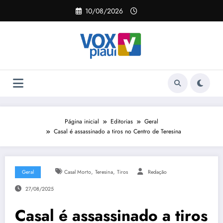
Pular
10/08/2026
para
o
conteúdo
Página inicial
Editorias
Geral
Casal é assassinado a tiros no Centro de Teresina
,
,
Geral
Casal Morto
Teresina
Tiros
Redação
27/08/2025
Casal é assassinado a tiros