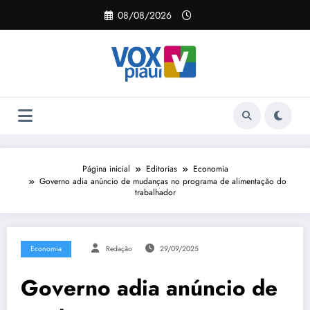
Pular
08/08/2026
para
o
conteúdo
Página inicial
Editorias
Economia
Governo adia anúncio de mudanças no programa de alimentação do
trabalhador
Economia
Redação
29/09/2025
Governo adia anúncio de