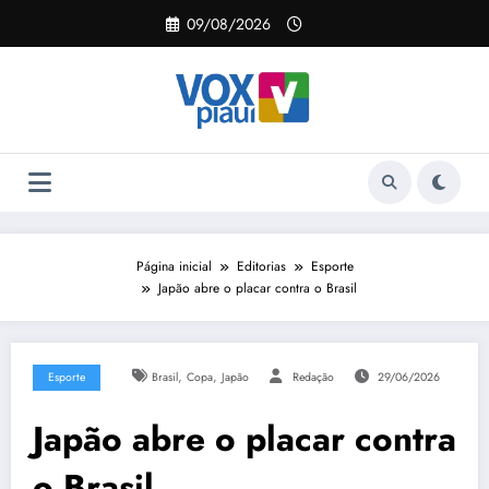
Pular
09/08/2026
para
o
conteúdo
Página inicial
Editorias
Esporte
Japão abre o placar contra o Brasil
,
,
Esporte
Brasil
Copa
Japão
Redação
29/06/2026
Japão abre o placar contra
o Brasil