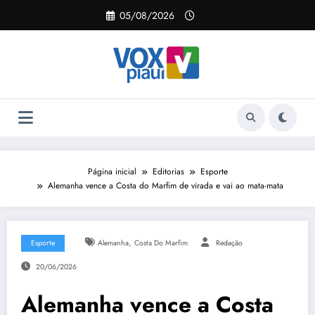
Pular
05/08/2026
para
o
conteúdo
Página inicial
Editorias
Esporte
Alemanha vence a Costa do Marfim de virada e vai ao mata-mata
,
Esporte
Alemanha
Costa Do Marfim
Redação
20/06/2026
Alemanha vence a Costa