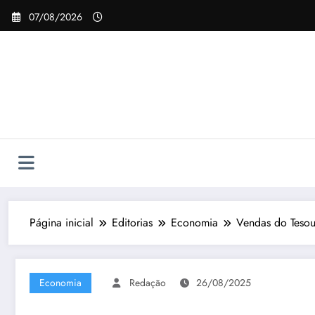
Pular
07/08/2026
para
o
conteúdo
Página inicial
Editorias
Economia
Vendas do Tesou
Economia
Redação
26/08/2025