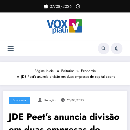
Pular
07/08/2026
para
o
conteúdo
Página inicial
Editorias
Economia
JDE Peet’s anuncia divisão em duas empresas de capital aberto
Economia
Redação
26/08/2025
JDE Peet’s anuncia divisão
em duas empresas de