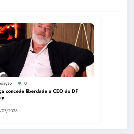
edação
0
iça concede liberdade a CEO do DF
up
9/07/2026