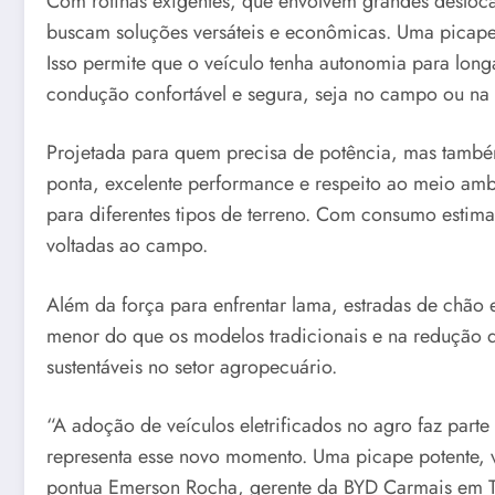
Com rotinas exigentes, que envolvem grandes deslocam
buscam soluções versáteis e econômicas. Uma picape 
Isso permite que o veículo tenha autonomia para lon
condução confortável e segura, seja no campo ou na
Projetada para quem precisa de potência, mas també
ponta, excelente performance e respeito ao meio a
para diferentes tipos de terreno. Com consumo estim
voltadas ao campo.
Além da força para enfrentar lama, estradas de chã
menor do que os modelos tradicionais e na redução d
sustentáveis no setor agropecuário.
“A adoção de veículos eletrificados no agro faz par
representa esse novo momento. Uma picape potente, v
pontua Emerson Rocha, gerente da BYD Carmais em T