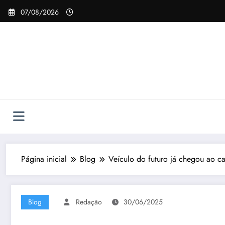
Pular
07/08/2026
para
o
conteúdo
Página inicial
Blog
Veículo do futuro já chegou ao c
Blog
Redação
30/06/2025