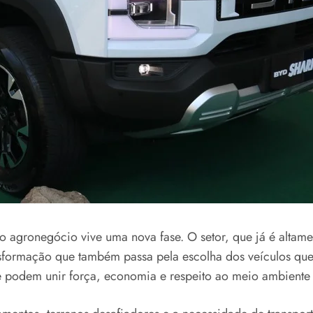
, o agronegócio vive uma nova fase. O setor, que já é alt
nsformação que também passa pela escolha dos veículos qu
e podem unir força, economia e respeito ao meio ambiente