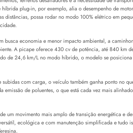
entos, terrenos desafiadores e a necessidade de transport
híbrida plug-in, por exemplo, alia o desempenho de motore
gas distâncias, possa rodar no modo 100% elétrico em pequ
 cidade.
m busca economia e menor impacto ambiental, a caminhone
mbiente. A picape oferece 430 cv de potência, até 840 km
ado de 24,6 km/L no modo híbrido, o modelo se posiciona 
o e subidas com carga, o veículo também ganha ponto no 
a emissão de poluentes, o que está cada vez mais alinhad
te de um movimento mais amplo de transição energética e d
ersátil, ecológica e com manutenção simplificada e tudo i
eresina.