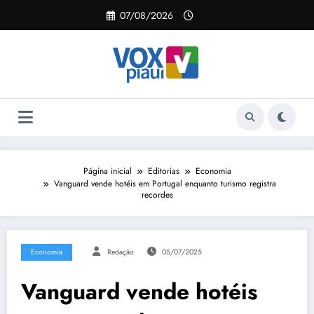
Pular
07/08/2026
para
o
conteúdo
Página inicial
Editorias
Economia
Vanguard vende hotéis em Portugal enquanto turismo registra
recordes
Economia
Redação
05/07/2025
Vanguard vende hotéis