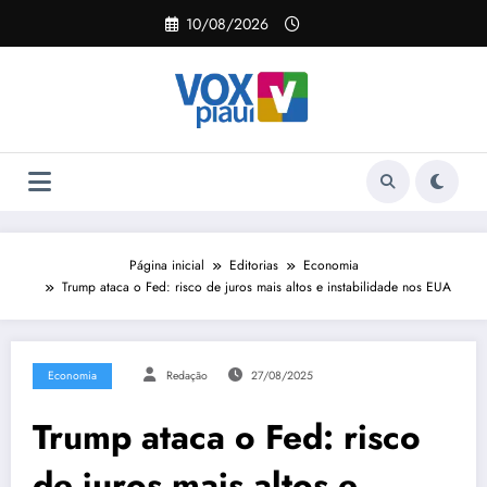
Pular
10/08/2026
para
o
conteúdo
Página inicial
Editorias
Economia
Trump ataca o Fed: risco de juros mais altos e instabilidade nos EUA
Economia
Redação
27/08/2025
Trump ataca o Fed: risco
de juros mais altos e