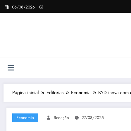
Pular
06/08/2026
para
o
conteúdo
Página inicial
Editorias
Economia
BYD inova com c
Economia
Redação
27/08/2025