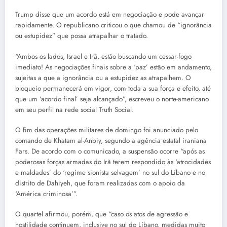
Trump disse que um acordo está em negociação e pode avançar
rapidamente. O republicano criticou o que chamou de “ignorância
ou estupidez” que possa atrapalhar o tratado.
“Ambos os lados, Israel e Irã, estão buscando um cessar-fogo
imediato! As negociações finais sobre a ‘paz’ estão em andamento,
sujeitas a que a ignorância ou a estupidez as atrapalhem. O
bloqueio permanecerá em vigor, com toda a sua força e efeito, até
que um ‘acordo final’ seja alcançado”, escreveu o norte-americano
em seu perfil na rede social Truth Social.
O fim das operações militares de domingo foi anunciado pelo
comando de Khatam al-Anbiy, segundo a agência estatal iraniana
Fars. De acordo com o comunicado, a suspensão ocorre “após as
poderosas forças armadas do Irã terem respondido às ‘atrocidades
e maldades’ do ‘regime sionista selvagem’ no sul do Líbano e no
distrito de Dahiyeh, que foram realizadas com o apoio da
‘América criminosa’”.
O quartel afirmou, porém, que “caso os atos de agressão e
hostilidade continuem, inclusive no sul do Líbano, medidas muito