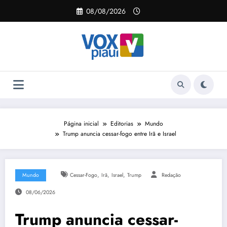
Pular
08/08/2026
para
o
conteúdo
Página inicial
Editorias
Mundo
Trump anuncia cessar-fogo entre Irã e Israel
,
,
,
Mundo
Cessar-Fogo
Irã
Israel
Trump
Redação
08/06/2026
Trump anuncia cessar-