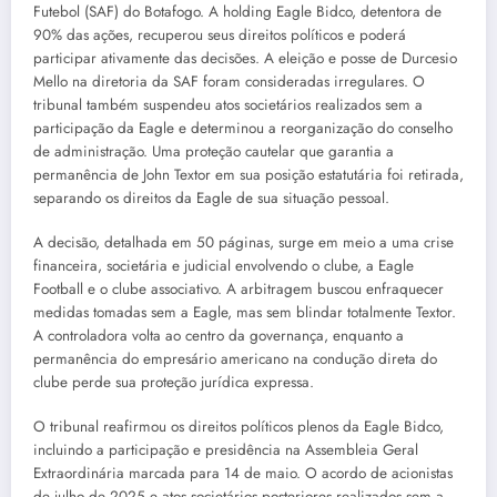
Futebol (SAF) do Botafogo. A holding Eagle Bidco, detentora de
90% das ações, recuperou seus direitos políticos e poderá
participar ativamente das decisões. A eleição e posse de Durcesio
Mello na diretoria da SAF foram consideradas irregulares. O
tribunal também suspendeu atos societários realizados sem a
participação da Eagle e determinou a reorganização do conselho
de administração. Uma proteção cautelar que garantia a
permanência de John Textor em sua posição estatutária foi retirada,
separando os direitos da Eagle de sua situação pessoal.
A decisão, detalhada em 50 páginas, surge em meio a uma crise
financeira, societária e judicial envolvendo o clube, a Eagle
Football e o clube associativo. A arbitragem buscou enfraquecer
medidas tomadas sem a Eagle, mas sem blindar totalmente Textor.
A controladora volta ao centro da governança, enquanto a
permanência do empresário americano na condução direta do
clube perde sua proteção jurídica expressa.
O tribunal reafirmou os direitos políticos plenos da Eagle Bidco,
incluindo a participação e presidência na Assembleia Geral
Extraordinária marcada para 14 de maio. O acordo de acionistas
de julho de 2025 e atos societários posteriores realizados sem a