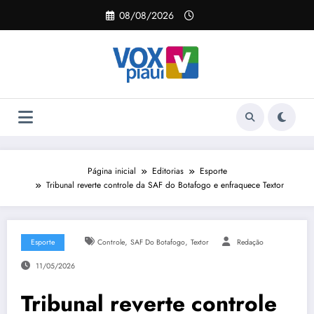
Pular
08/08/2026
para
o
conteúdo
Página inicial
Editorias
Esporte
Tribunal reverte controle da SAF do Botafogo e enfraquece Textor
,
,
Esporte
Controle
SAF Do Botafogo
Textor
Redação
11/05/2026
Tribunal reverte controle