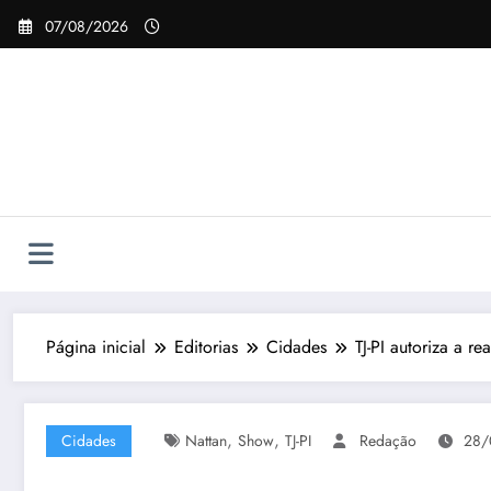
Pular
07/08/2026
para
o
conteúdo
Página inicial
Editorias
Cidades
TJ-PI autoriza a 
,
,
Cidades
Nattan
Show
TJ-PI
Redação
28/