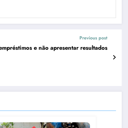
Previous post
Ciro Nogueira critica governo do Piauí por contrair empréstimos e não apresentar resultados