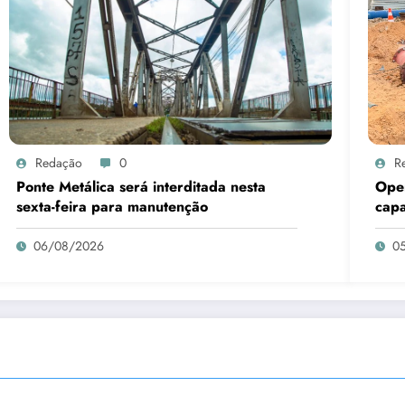
Redação
0
R
Ponte Metálica será interditada nesta
Oper
sexta-feira para manutenção
capa
da a
06/08/2026
0