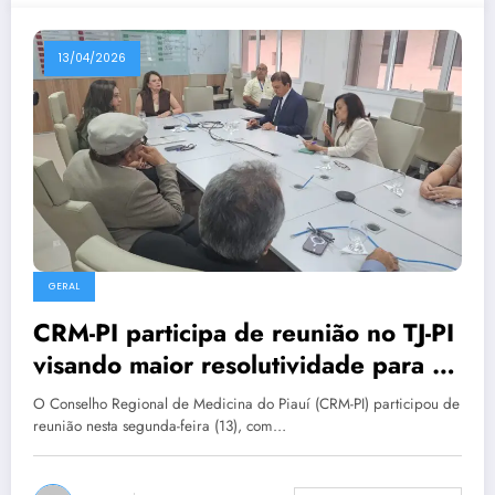
13/04/2026
GERAL
CRM-PI participa de reunião no TJ-PI
visando maior resolutividade para as
irregularidades constatadas nas
O Conselho Regional de Medicina do Piauí (CRM-PI) participou de
fiscalizações
reunião nesta segunda-feira (13), com…