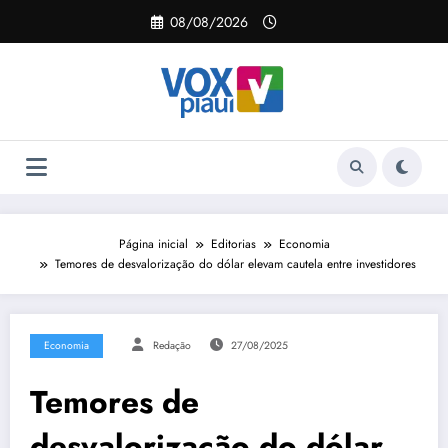
Pular
08/08/2026
para
o
conteúdo
Página inicial
Editorias
Economia
Temores de desvalorização do dólar elevam cautela entre investidores
Economia
Redação
27/08/2025
Temores de
desvalorização do dólar