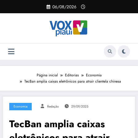
Pular
06/08/2026
para
o
conteúdo
Página inicial
Editorias
Economia
TecBan amplia caixas eletrônicos para atrair clientela chinesa
Economia
Redação
29/09/2025
TecBan amplia caixas
eletrônicos para atrair