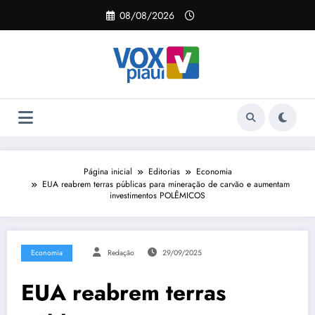
Pular
08/08/2026
para
o
conteúdo
Página inicial
Editorias
Economia
EUA reabrem terras públicas para mineração de carvão e aumentam
investimentos POLÊMICOS
Economia
Redação
29/09/2025
EUA reabrem terras