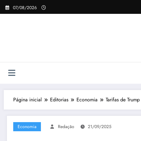
Pular
07/08/2026
para
o
conteúdo
Página inicial
Editorias
Economia
Tarifas de Trum
Economia
Redação
21/09/2025