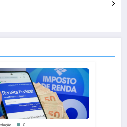
edação
0