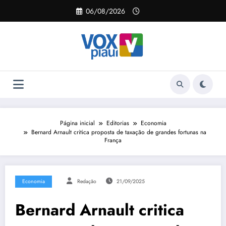
Pular
06/08/2026
para
o
conteúdo
Página inicial
Editorias
Economia
Bernard Arnault critica proposta de taxação de grandes fortunas na
França
Economia
Redação
21/09/2025
Bernard Arnault critica