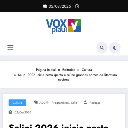
Pular
05/08/2026
para
o
conteúdo
Página inicial
Editorias
Cultura
Salipi 2026 inicia nesta quinta e reúne grandes nomes da literatura
nacional
,
,
Cultura
ADUFPI
Programação
Salipi
Redação
02/06/2026
Salipi 2026 inicia nesta