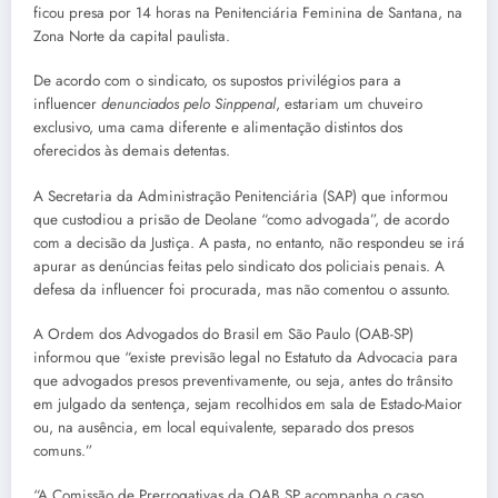
ficou presa por 14 horas na Penitenciária Feminina de Santana, na
Zona Norte da capital paulista.
De acordo com o sindicato, os supostos privilégios para a
influencer
denunciados pelo Sinppenal
, estariam um chuveiro
exclusivo, uma cama diferente e alimentação distintos dos
oferecidos às demais detentas.
A Secretaria da Administração Penitenciária (SAP) que informou
que custodiou a prisão de Deolane “como advogada”, de acordo
com a decisão da Justiça. A pasta, no entanto, não respondeu se irá
apurar as denúncias feitas pelo sindicato dos policiais penais. A
defesa da influencer foi procurada, mas não comentou o assunto.
A Ordem dos Advogados do Brasil em São Paulo (OAB-SP)
informou que “existe previsão legal no Estatuto da Advocacia para
que advogados presos preventivamente, ou seja, antes do trânsito
em julgado da sentença, sejam recolhidos em sala de Estado-Maior
ou, na ausência, em local equivalente, separado dos presos
comuns.”
“A Comissão de Prerrogativas da OAB SP acompanha o caso