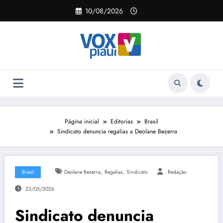
Pular
10/08/2026
para
o
conteúdo
Página inicial
Editorias
Brasil
Sindicato denuncia regalias a Deolane Bezerra
,
,
Brasil
Deolane Bezerra
Regalias
Sindicato
Redação
23/05/2026
Sindicato denuncia