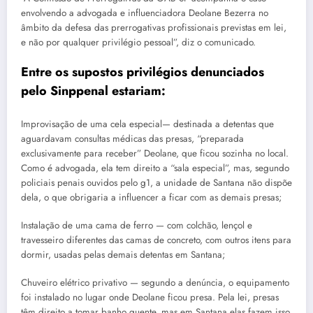
envolvendo a advogada e influenciadora Deolane Bezerra no
âmbito da defesa das prerrogativas profissionais previstas em lei,
e não por qualquer privilégio pessoal”, diz o comunicado.
Entre os supostos privilégios denunciados
pelo Sinppenal estariam:
Improvisação de uma cela especial— destinada a detentas que
aguardavam consultas médicas das presas, “preparada
exclusivamente para receber” Deolane, que ficou sozinha no local.
Como é advogada, ela tem direito a “sala especial”, mas, segundo
policiais penais ouvidos pelo g1, a unidade de Santana não dispõe
dela, o que obrigaria a influencer a ficar com as demais presas;
Instalação de uma cama de ferro — com colchão, lençol e
travesseiro diferentes das camas de concreto, com outros itens para
dormir, usadas pelas demais detentas em Santana;
Chuveiro elétrico privativo — segundo a denúncia, o equipamento
foi instalado no lugar onde Deolane ficou presa. Pela lei, presas
têm direito a tomar banho quente, mas em Santana elas fazem isso