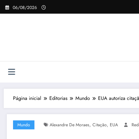
Pular
06/08/2026
para
o
conteúdo
Página inicial
Editorias
Mundo
EUA autoriza citaç
,
,
Mundo
Alexandre De Moraes
Citação
EUA
Red