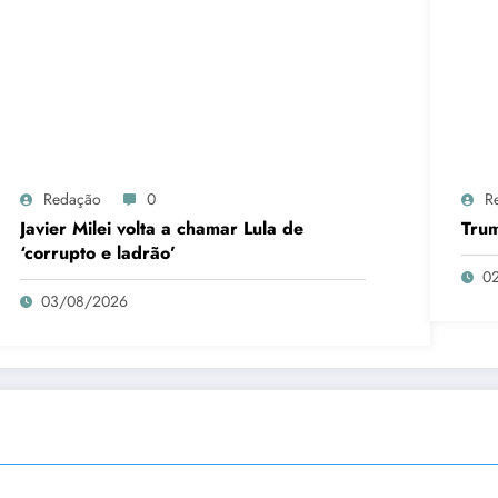
Redação
0
R
Javier Milei volta a chamar Lula de
Trum
‘corrupto e ladrão’
0
03/08/2026