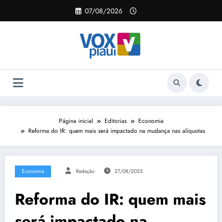
Pular
07/08/2026
para
o
conteúdo
Página inicial
Editorias
Economia
Reforma do IR: quem mais será impactado na mudança nas alíquotas
Economia
Redação
27/08/2025
Reforma do IR: quem mais
será impactado na