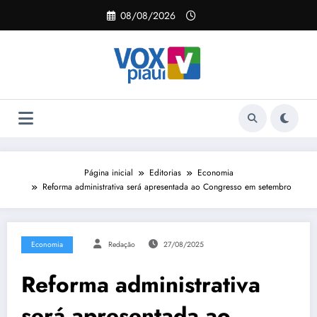
Pular
08/08/2026
para
o
conteúdo
Página inicial
Editorias
Economia
Reforma administrativa será apresentada ao Congresso em setembro
Economia
Redação
27/08/2025
Reforma administrativa
será apresentada ao