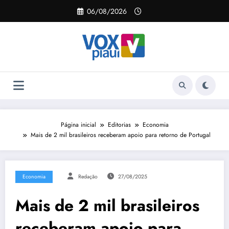
Pular
06/08/2026
para
o
conteúdo
Página inicial
Editorias
Economia
Mais de 2 mil brasileiros receberam apoio para retorno de Portugal
Economia
Redação
27/08/2025
Mais de 2 mil brasileiros
receberam apoio para