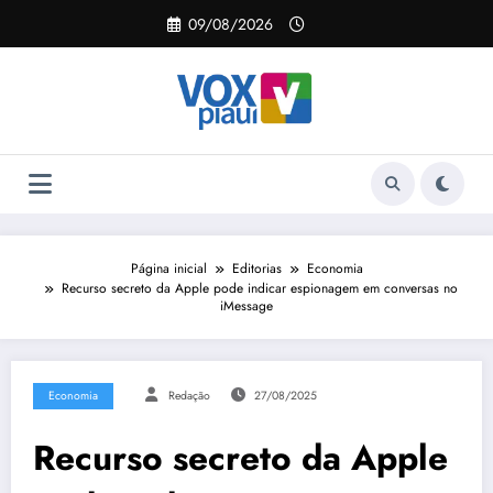
Pular
09/08/2026
para
o
conteúdo
Página inicial
Editorias
Economia
Recurso secreto da Apple pode indicar espionagem em conversas no
iMessage
Economia
Redação
27/08/2025
Recurso secreto da Apple