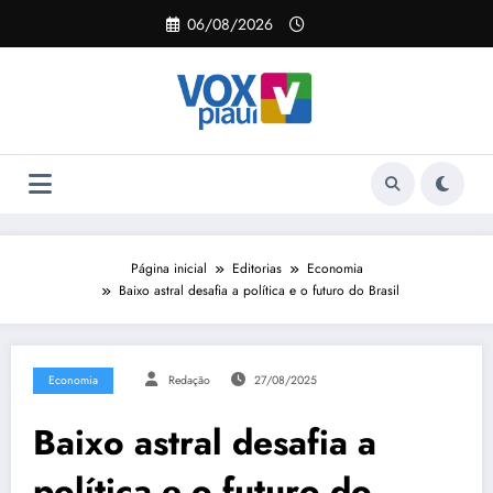
Pular
06/08/2026
para
o
conteúdo
Página inicial
Editorias
Economia
Baixo astral desafia a política e o futuro do Brasil
Economia
Redação
27/08/2025
Baixo astral desafia a
política e o futuro do