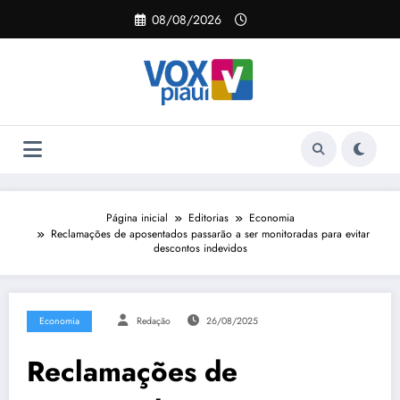
Pular
08/08/2026
para
o
conteúdo
Página inicial
Editorias
Economia
Reclamações de aposentados passarão a ser monitoradas para evitar
descontos indevidos
Economia
Redação
26/08/2025
Reclamações de