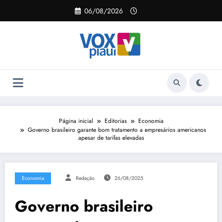
Pular
06/08/2026
para
o
conteúdo
Página inicial
Editorias
Economia
Governo brasileiro garante bom tratamento a empresários americanos
apesar de tarifas elevadas
Economia
Redação
26/08/2025
Governo brasileiro