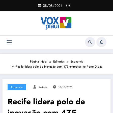
Pular
08/08/2026
para
o
conteúdo
Página inicial
Editorias
Economia
Recife lidera polo de inovação com 475 empresas no Porto Digital
Economia
Redação
18/10/2025
Recife lidera polo de
inovação com 475