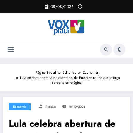
Pular
08/08/2026
para
o
conteúdo
Página inicial
Editorias
Economia
Lula celebra abertura de escritório da Embraer na Índia e reforça
parceria estratégica
Economia
Redação
18/10/2025
Lula celebra abertura de