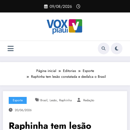
Pular
09/08/2026
para
o
conteúdo
Página inicial
Editorias
Esporte
Raphinha tem lesão constatada e desfalca o Brasil
,
,
Esporte
Brasil
Lesão
Raphinha
Redação
20/06/2026
Raphinha tem lesão