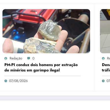
Redação
0
R
PM-PI conduz dois homens por extração
Den
de minérios em garimpo ilegal
tráf
07/08/2026
0