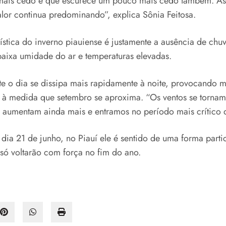
mais cedo e que escurece um pouco mais cedo também. As 
lor continua predominando”, explica Sônia Feitosa.
ística do inverno piauiense é justamente a ausência de chu
aixa umidade do ar e temperaturas elevadas.
e o dia se dissipa mais rapidamente à noite, provocando ma
ca à medida que setembro se aproxima. “Os ventos se torna
s aumentam ainda mais e entramos no período mais crítico d
 dia 21 de junho, no Piauí ele é sentido de uma forma parti
 só voltarão com força no fim do ano.