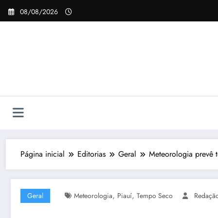
Pular
08/08/2026
para
o
conteúdo
Página inicial
Editorias
Geral
Meteorologia prevê 
,
,
Geral
Meteorologia
Piauí
Tempo Seco
Redaçã