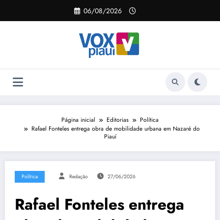
Pular
06/08/2026
para
o
conteúdo
Página inicial
Editorias
Política
Rafael Fonteles entrega obra de mobilidade urbana em Nazaré do
Piauí
Política
Redação
27/06/2026
Rafael Fonteles entrega